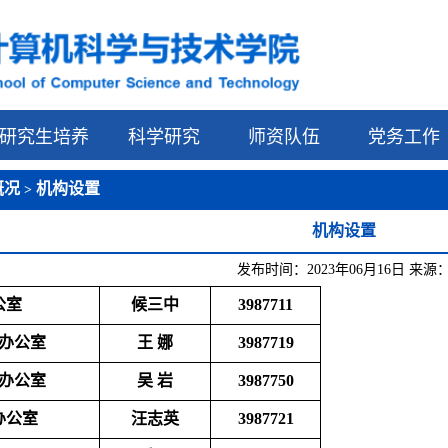
研究生培养
科学研究
师资队伍
党务工作
概况
机构设置
>
机构设置
发布时间：2023年06月16日 来源
公室
候三中
3987711
办公室
王 娜
3987719
办公室
吴 岩
3987750
办公室
汪志英
3987721