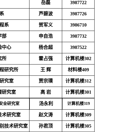
岳磊
3987722
系
芦碧波
3987726
程系
贺军义
3986710
学部
申自浩
3987732
验中心
杨合超
3987522
究所
霍占强
计算机楼302
程研究所
王 辉
材料楼409
研究室
贾宗璞
计算机楼312
理研究室
高 岩
计算机楼301
汤永利
安全研究室
计算机楼319
技术研究室
赵文涛
计算机楼309
别技术研究室
孙君顶
计算机楼305